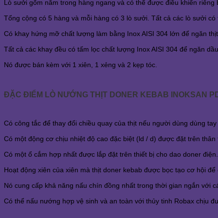
Lò sưởi gốm nằm trong hàng ngang và có thể được điều khiển riêng b
Tổng cộng có 5 hàng và mỗi hàng có 3 lò sưởi. Tất cả các lò sưởi có t
Có khay hứng mỡ chất lượng làm bằng Inox AISI 304 lớn để ngăn thịt
Tất cả các khay đều có tấm lọc chất lượng Inox AISI 304 để ngăn dầ
Nó được bán kèm với 1 xiên, 1 xẻng và 2 kẹp tóc.
ĐẶC ĐIỂM LÒ NƯỚNG THỊT DONER KEBAB INOKSAN P
Có công tắc để thay đổi chiều quay của thịt nếu người dùng dùng tay p
Có một động cơ chịu nhiệt độ cao đặc biệt (ld / d) được đặt trên thân 
Có một ổ cắm hợp nhất được lắp đặt trên thiết bị cho dao doner điện.
Hoạt động xiên của xiên mà thịt doner kebab được bọc tạo cơ hội để g
Nó cung cấp khả năng nấu chín đồng nhất trong thời gian ngắn với các
Có thể nấu nướng hợp vệ sinh và an toàn với thủy tinh Robax chịu đ