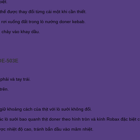
iệt.
hể được thay đổi từng cái một khi cần thiết.
 rơi xuống đất trong lò nướng doner kebab.
u chảy vào khay dầu.
DE-503E
hải và tay trái.
trên.
iữ khoảng cách của thịt với lò sưởi không đổi.
 lò sưởi bao quanh thịt doner theo hình tròn và kính Robax đặc biệt c
ược nhiệt độ cao, tránh bắn dầu vào mâm nhiệt.