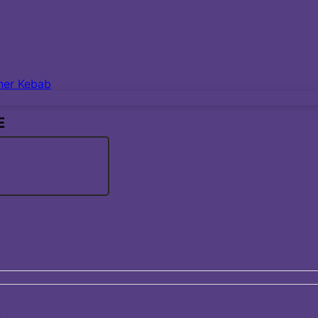
ner Kebab
E