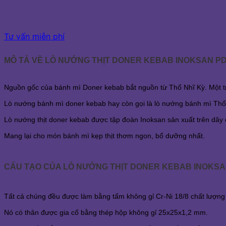
Tư vấn miễn phí
MÔ TẢ VỀ LÒ NƯỚNG THỊT DONER KEBAB INOKSAN PD
Nguồn gốc của bánh mì Doner kebab bắt nguồn từ Thổ Nhĩ Kỳ. Một t
Lò nướng bánh mì doner kebab hay còn gọi là lò nướng bánh mì Thổ Nh
Lò nướng thịt doner kebab được tập đoàn Inoksan sản xuất trên dây 
Mang lại cho món bánh mì kẹp thịt thơm ngon, bổ dưỡng nhất.
CẤU TẠO CỦA LÒ NƯỚNG THỊT DONER KEBAB INOKS
Tất cả chúng đều được làm bằng tấm không gỉ Cr-Ni 18/8 chất lượng
Nó có thân được gia cố bằng thép hộp không gỉ 25x25x1,2 mm.