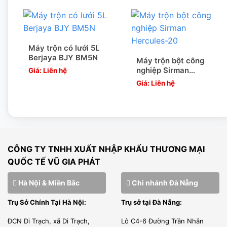
Máy trộn có lưới 5L
Berjaya BJY BM5N
Máy trộn bột công
nghiệp Sirman
Giá: Liên hệ
Hercules-20
Giá: Liên hệ
CÔNG TY TNHH XUẤT NHẬP KHẨU THƯƠNG MẠI
QUỐC TẾ VŨ GIA PHÁT
Hà Nội & Miền Bắc
Chi nhánh Đà Nẵng
Trụ Sở Chính Tại Hà Nội:
Trụ sở tại Đà Nẵng:
ĐCN Di Trạch, xã Di Trạch,
Lô C4-6 Đường Trần Nhân