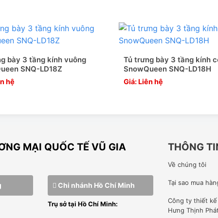
n nhiệt
ặt trời trực tiếp và các thiết bị sinh nhiệt
 gió khoảng 15cm
ng bày 3 tầng kính vuông
Tủ trưng bày 3 tầng kính 
ueen SNQ-LD18Z
SnowQueen SNQ-LD18H
c của tủ
ên hệ
Giá: Liên hệ
NG MẠI QUỐC TẾ VŨ GIA
THÔNG TI
Về chúng tôi
Tại sao mua hàn
g
Chi nhánh Hồ Chí Minh
Công ty
thiết k
Trụ sở tại Hồ Chí Minh:
Hưng Thịnh Phá