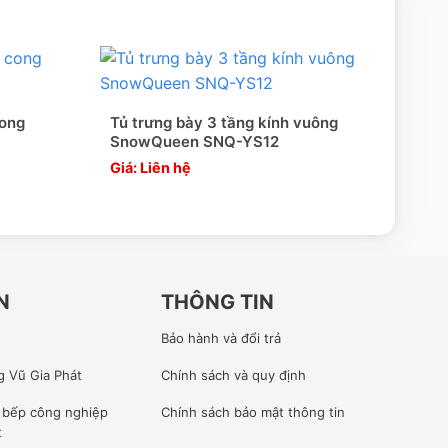
cong
Tủ trưng bày 3 tầng kính vuông
Tủ m
SnowQueen SNQ-YS12
Sno
Giá: Liên hệ
Giá:
N
THÔNG TIN
Bảo hành và đổi trả
g Vũ Gia Phát
Chính sách và quy định
ế bếp công nghiệp
Chính sách bảo mật thông tin
t