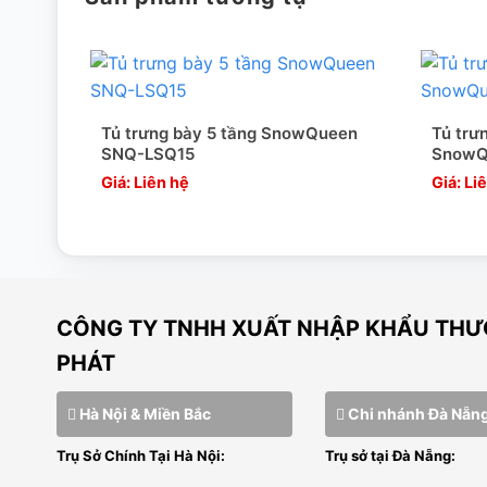
Đặt tủ cách tường tối thiểu 20cm để tủ có không gian tả
Nên để tủ ở nơi thoáng mát, có điều hòa, tránh ánh sáng m
Tránh xếp quá nhiều thực phẩm, nên xếp đồ cách quạt
Tủ trưng bày 5 tầng SnowQueen
Tủ trư
SNQ-LSQ15
SnowQ
Vệ sinh tủ thường xuyên, lưu ý vệ sinh cả phần máy mó
Giá: Liên hệ
Giá: Li
CÔNG TY TNHH XUẤT NHẬP KHẨU THƯƠ
PHÁT
Hà Nội & Miền Bắc
Chi nhánh Đà Nẵn
Trụ Sở Chính Tại Hà Nội:
Trụ sở tại Đà Nẵng: