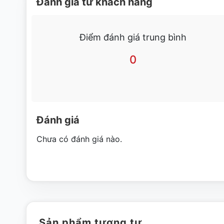
Đánh giá từ khách hàng
nhẹ từ môi trường.
Công nghệ sấy kính hiện đại giúp kính tủ luôn trong s
Điểm đánh giá trung bình
sử dụng có thể dễ dàng quan sát các thực phẩm phía tro
0
Máy nén khí được nhập khẩu từ các thương hiệu nổi ti
nguyên chất nhờ đó sản phẩm dẫn khí mát một cách nhan
Hệ thống quạt gió đối lưu giúp hơi lạnh có thể lan toả t
tưởng mỗi cách nhanh chóng giúp tiết kiệm tối đa điện 
Đánh giá
Chưa có đánh giá nào.
Nhiệt độ -22°C đến -18°C giúp chúng ta chống được việc
Phía dưới tủ còn được trang bị bánh xe, giúp tủ dễ d
khi di chuyển vị trí.
Những lưu ý khi sử dụng tủ đông siêu thị 4 c
Sản phẩm tương tự