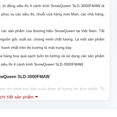
ốc, tủ đông siêu thị 4 cánh kính SnowQueen SLG-3000FMAW là
hục vụ các siêu thị, chuỗi cửa hàng mini Mart, các nhà hàng,
ng các sản phẩm của thương hiệu SnowQueen tại Việt Nam. Tất
 nguồn gốc xuất sử, chứng minh chất lượng. Là một sản phẩm
tranh nhất trên thị trường tủ mát trưng bày.
i cửa hàng hoa quả sạch luôn tin tưởng và sử dụng các sản phẩm
g siêu thị 4 cánh kính SnowQueen SLD-3000FMAW.
 SnowQueen SLD-3000FMAW
50 mm cho phép bạn bảo quản được số lượng lớn thực phẩm. Tủ
hể điều chỉnh độ cao của từng giá đỡ giúp thực phẩm được bảo
hi tiết sản phẩm
lực 3 lớp tạo sự chắc chắn cũng như chịu được những tác động