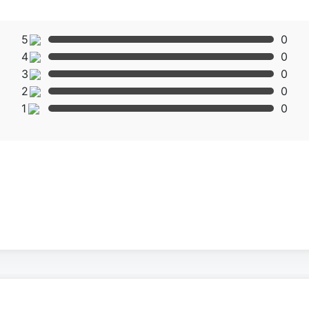
5
0
uốt không bị đọng sương, đèn LED ánh sáng đặt mắt giúp người
4
0
ng tủ khi trưng bày.
3
0
2
0
ếng hàng đầu thế giới, dàn nóng, dàn lạnh được làm bằng đồng
1
0
h chóng và tránh thất thoát nhiệt ra bên ngoài.
ới mọi vị trí của tủ một cách nhanh nhất, giúp tủ đạt nhiệt độ lý
năng.
 ôi thiu và nấm mốc tuyệt đối.
àng di chuyển mà không tốn nhiều công sức, và nhân công mỗi
ánh kính SnowQueen SLD-3000FMAW