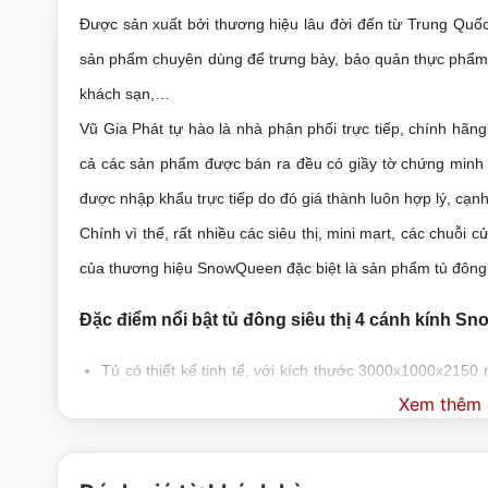
Được sản xuất bởi thương hiệu lâu đời đến từ Trung Qu
sản phẩm chuyên dùng để trưng bày, bảo quản thực phẩm p
khách sạn,…
Vũ Gia Phát tự hào là nhà phân phối trực tiếp, chính hã
cả các sản phẩm được bán ra đều có giầy tờ chứng minh
được nhập khẩu trực tiếp do đó giá thành luôn hợp lý, cạnh 
Chính vì thế, rất nhiều các siêu thị, mini mart, các chuỗ
của thương hiệu SnowQueen đặc biệt là sản phẩm tủ đôn
Đặc điểm nổi bật tủ đông siêu thị 4 cánh kính
Tủ có thiết kế tinh tế, với kích thước 3000x1000x21
được chia làm 4 ngăn và các giá để đồ phía trong có t
Xem thêm c
quản và trưng bày đẹp mắt.
Toàn bộ kính phía trong tủ được làm bằng kính cường 