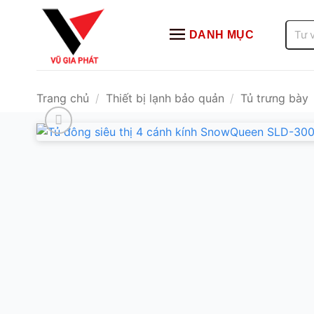
Bỏ
qua
Tìm
DANH MỤC
kiếm:
nội
dung
Trang chủ
/
Thiết bị lạnh bảo quản
/
Tủ trưng bày