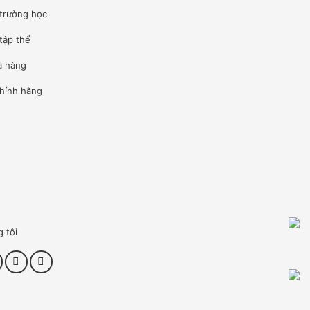
 trường học
tập thể
à hàng
hính hãng
g tôi