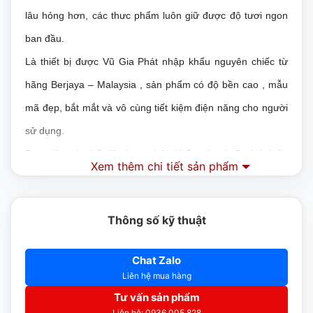
lâu hỏng hơn, các thưc phẩm luôn giữ được độ tươi ngon
ban đầu.
Là thiết bị được Vũ Gia Phát nhập khẩu nguyên chiếc từ
hãng Berjaya – Malaysia , sản phẩm có độ bền cao , mẫu
mã đẹp, bắt mắt và vô cùng tiết kiệm điện năng cho người
sử dụng.
Được làm từ chất liệu inox nhập khẩu, tủ mát 2 cánh luôn
Xem thêm chi tiết sản phẩm
có một vẻ sáng bóng và không han gỉ qua thời gian giúp tủ
sử dụng lâu những vẫn luôn bền đẹp như mới, rất dễ lau
Thông số kỹ thuật
chùi, giúp người sử dụng tiết kiệm thời gian và công sức.
ĐẶC ĐIỂM NỔI BẬT TỦ MÁT 2 CÁNH BS 2DUC/Z
Chat Zalo
Liên hệ mua hàng
Tủ được mát 2 cánh được làm bằng inox cao cấp,
Tư vấn sản phẩm
chống han gỉ và luôn sáng bóng, dễ dàng vệ sinh trong
Liên hệ: 0936.005.828