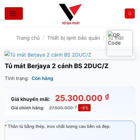
Bỏ
qua
nội
dung
Trang chủ
/
Thiết bị lạnh bảo quản
/
Tủ mát
Tủ mát Berjaya 2 cánh BS 2DUC/Z
Tình trạng:
Còn hàng
₫
25.300.000
Giá khuyến mãi:
₫
Giá chính hãng:
27.500.000
-8%
* Thân tủ bằng thép, inox chất lượng cao bền và đẹp.