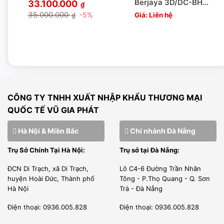
CO, CQ RÕ RÀNG MINH BẠCH
Berjaya 3D/DC-BH-
33.100.000
₫
1-G
35.000.000
-5%
₫
Giá: Liên hệ
Vũ Gia phát – ĐƠN VỊ NHẬP KHẨU hàng hóa chính ngạch,
đầy đủ giấy tờ từ Hãng sản xuất. Do đó tất cả sản phẩm
chúng tôi nhập khẩu đều có chứng nhận CO, CQ
[wpcc-iframe allowfullscreen=”” frameborder=”0″
CÔNG TY TNHH XUẤT NHẬP KHẨU THƯƠNG MẠI
height=”360″ src=”https://www.youtube-
QUỐC TẾ VŨ GIA PHÁT
nocookie.com/embed/xBFDmyiQEsc”
Hà Nội & Miền Bắc
Chi nhánh Đà Nẵng
style=”position: absolute;top: 0;left: 0;width:
100%;height: 100%;” width=”640″]
Trụ Sở Chính Tại Hà Nội:
Trụ sở tại Đà Nẵng:
ĐCN Di Trạch, xã Di Trạch,
Lô C4-6 Đường Trần Nhân
huyện Hoài Đức, Thành phố
Tông - P.Thọ Quang - Q. Sơn
Hà Nội
Trà - Đà Nẵng
Điện thoại: 0936.005.828
Điện thoại: 0936.005.828
Chúng tôi có thư phân phối được nhà sản xuất cấp phép