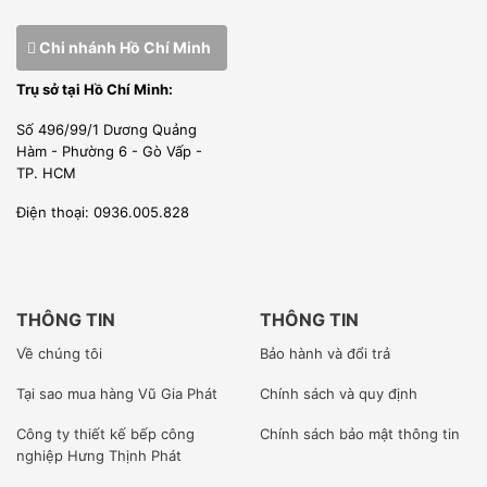
bán hàng tại thị trường Việt Nam.
Chi nhánh Hồ Chí Minh
Kỹ sư của chúng tôi được đào tạo tại nhà sản xuất, được
Trụ sở tại Hồ Chí Minh:
cấp phép đủ điều kiện lắp đặt, bảo trì, bảo hành sản phẩm
của hãng.
Số 496/99/1 Dương Quảng
Hàm - Phường 6 - Gò Vấp -
2. LÀM VIỆC CHUYÊN NGHIỆP
TP. HCM
Chúng tôi là đơn vị nhập khẩu trực tiếp giao hàng và lắp
Điện thoại: 0936.005.828
đặt thi công dự án.
Đội ngũ nhân sự kỹ thuật viên của Vũ Gia Phát được tuyển
chọn từ kỹ sư điện lạnh, tay nghề cao từ những trường đại
THÔNG TIN
THÔNG TIN
học, cao đẳng, sau đó kỹ thuật viên được đào tạo chuyên
Về chúng tôi
Bảo hành và đổi trả
sâu tại công ty cũng như tham gia những khóa huấn luyện
Tại sao mua hàng Vũ Gia Phát
Chính sách và quy định
ngắn ngày tại nhà máy của nhà sản xuất.
Công ty
thiết kế bếp công
Chính sách bảo mật thông tin
nghiệp Hưng Thịnh Phát