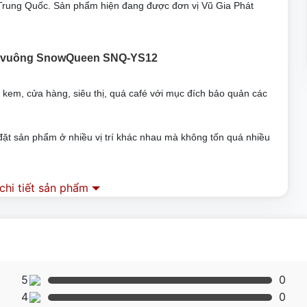
rung Quốc. Sản phẩm hiện đang được đơn vị Vũ Gia Phát
ính vuông SnowQueen SNQ-YS12
em, cửa hàng, siêu thị, quá café với mục đích bảo quản các
đặt sản phẩm ở nhiều vị trí khác nhau mà không tốn quá nhiều
 chịu lực và chịu nhiệt tốt, có thể nhìn thấy rõ đồ uống, bánh
hi tiết sản phẩm
đọng nước giúp làm tăng tính thẩm mỹ và khả năng trưng bày.
u hút khách hàng
 trường, an toàn cho người sử dụng
5
0
, không bị hao mòn qua thời gian sử dụng
4
0