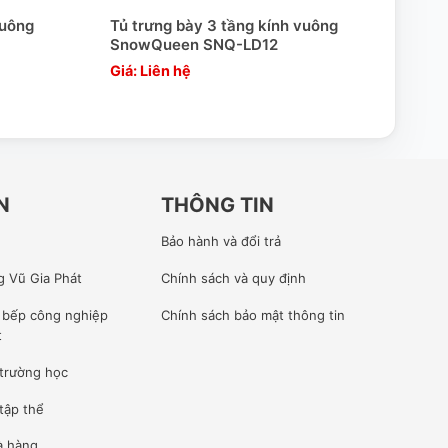
vuông
Tủ trưng bày 3 tầng kính vuông
Tủ t
SnowQueen SNQ-LD12
Sno
Giá: Liên hệ
Giá:
N
THÔNG TIN
Bảo hành và đổi trả
g Vũ Gia Phát
Chính sách và quy định
ế bếp công nghiệp
Chính sách bảo mật thông tin
t
 trường học
tập thể
à hàng