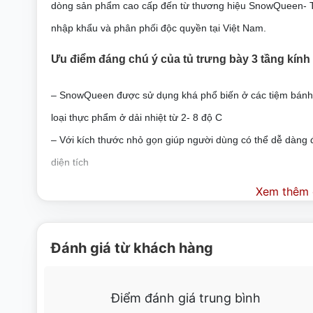
dòng sản phẩm cao cấp đến từ thương hiệu SnowQueen- T
nhập khẩu và phân phối độc quyền tại Việt Nam.
Ưu điểm đáng chú ý của tủ trưng bày 3 tầng k
– SnowQueen được sử dụng khá phổ biến ở các tiệm bánh k
loại thực phẩm ở dải nhiệt từ 2- 8 độ C
– Với kích thước nhỏ gọn giúp người dùng có thể dễ dàng 
diện tích
– Kính được làm bằng kính cường lực trong suốt có khả năng
Xem thêm c
ngọt bền trong tủ.
– Hệ thống sấy kính giúp mặt kính luôn khô ráo, không bị 
Đánh giá từ khách hàng
– Đèn LED chiếu sáng bên trong giúp tủ luôn nổi bật và th
– Chất làm lạnh R134A không chứa CFC thân thiện với môi
Điểm đánh giá trung bình
– Phần khung viền được làm bằng thép không gỉ chắc chắn