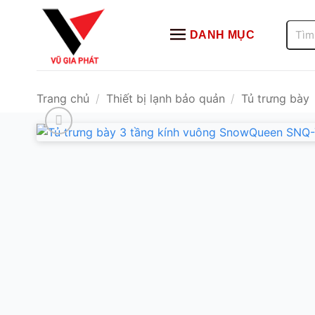
Bỏ
qua
Tìm
DANH MỤC
kiếm:
nội
dung
Trang chủ
/
Thiết bị lạnh bảo quản
/
Tủ trưng bày