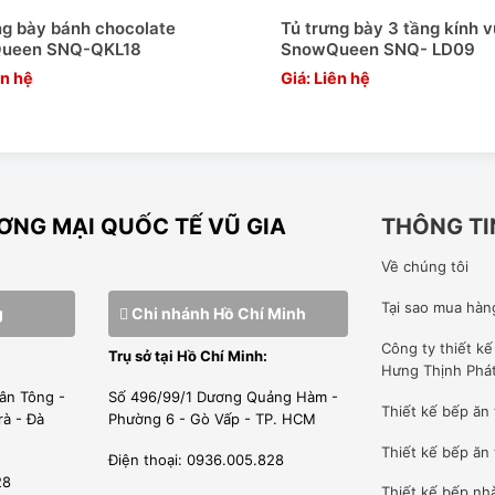
ng bày bánh chocolate
Tủ trưng bày 3 tầng kính 
ueen SNQ-QKL18
SnowQueen SNQ- LD09
ên hệ
Giá: Liên hệ
NG MẠI QUỐC TẾ VŨ GIA
THÔNG TI
Về chúng tôi
Tại sao mua hàn
g
Chi nhánh Hồ Chí Minh
Công ty
thiết k
Trụ sở tại Hồ Chí Minh:
Hưng Thịnh Phá
ân Tông -
Số 496/99/1 Dương Quảng Hàm -
Thiết kế bếp ăn
rà - Đà
Phường 6 - Gò Vấp - TP. HCM
Thiết kế bếp ăn 
Điện thoại: 0936.005.828
28
Thiết kế bếp nh