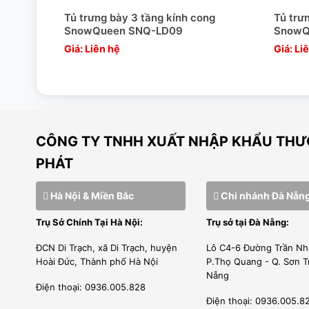
Tủ trưng bày 3 tầng kính cong
Tủ trư
SnowQueen SNQ-LD09
SnowQ
Giá: Liên hệ
Giá: Li
CÔNG TY TNHH XUẤT NHẬP KHẨU THƯƠ
PHÁT
Hà Nội & Miền Bắc
Chi nhánh Đà Nẵn
Trụ Sở Chính Tại Hà Nội:
Trụ sở tại Đà Nẵng:
ĐCN Di Trạch, xã Di Trạch, huyện
Lô C4-6 Đường Trần Nh
Hoài Đức, Thành phố Hà Nội
P.Thọ Quang - Q. Sơn T
Nẵng
Điện thoại: 0936.005.828
Điện thoại: 0936.005.8