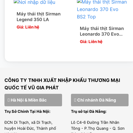
Máy thái thịt Sirman
Legend 350 LA
Giá: Liên hệ
Máy thái thịt Sirman
Leonardo 370 Evo
BS2 Top
Giá: Liên hệ
CÔNG TY TNHH XUẤT NHẬP KHẨU THƯƠNG MẠI
QUỐC TẾ VŨ GIA PHÁT
Hà Nội & Miền Bắc
Chi nhánh Đà Nẵng
Trụ Sở Chính Tại Hà Nội:
Trụ sở tại Đà Nẵng:
ĐCN Di Trạch, xã Di Trạch,
Lô C4-6 Đường Trần Nhân
huyện Hoài Đức, Thành phố
Tông - P.Thọ Quang - Q. Sơn