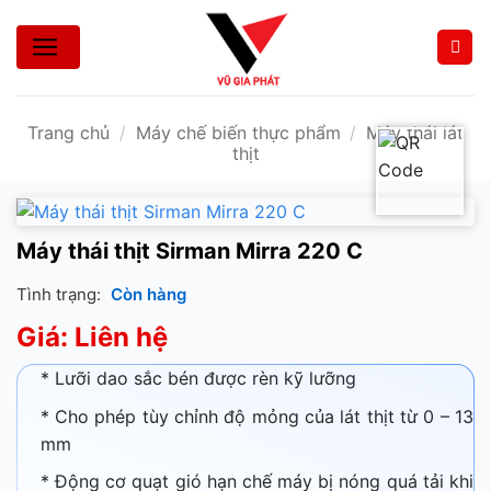
Bỏ
qua
nội
dung
Trang chủ
/
Máy chế biến thực phẩm
/
Máy thái lát
thịt
Máy thái thịt Sirman Mirra 220 C
Tình trạng:
Còn hàng
Giá: Liên hệ
* Lưỡi dao sắc bén được rèn kỹ lưỡng
* Cho phép tùy chỉnh độ mỏng của lát thịt từ 0 – 13
mm
* Động cơ quạt gió hạn chế máy bị nóng quá tải khi