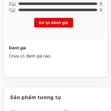
không bị rung lắc làm ảnh hưởng đến độ dày mỏng của lát
2
0
thịt.
1
0
Tính năng nổi bật của máy thái thịt Sirman Mirra
Để lại đánh giá
220C
– Thiết kế nhỏ gọn, chắc chắn
– Thiết kế tản nhiệt thông minh, hoạt động liên tục không bị
Đánh giá
nóng
Chưa có đánh giá nào.
– Lát thịt được thái mỏng, đều nhau. Bộ phận mài lưỡi dao
đi kèm tiện dụng.
– Các bộ phận có thể tháo rời để vệ sinh dễ dàng
Sản phẩm tương tự