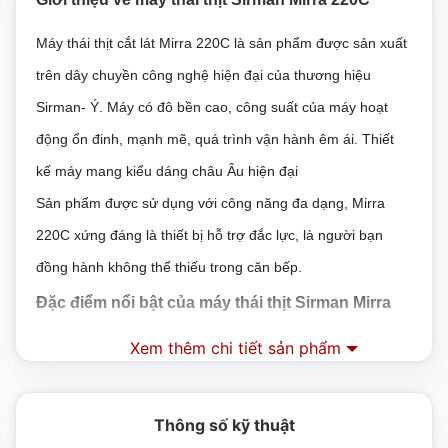
Máy thái thịt cắt lát Mirra 220C là sản phẩm được sản xuất
trên dây chuyền công nghệ hiện đại của thương hiệu
Sirman- Ý. Máy có đô bền cao, công suất của máy hoạt
động ổn đinh, mạnh mẽ, quá trình vận hành êm ái. Thiết
kế máy mang kiểu dáng châu Âu hiện đại
Sản phẩm được sử dụng với công năng đa dạng, Mirra
220C xứng đáng là thiết bị hỗ trợ đắc lực, là người bạn
đồng hành không thể thiếu trong căn bếp.
Đặc điểm nổi bật của máy thái thịt Sirman Mirra
220C
Xem thêm chi tiết sản phẩm
– Đầu tiên, không thể không kể đến bộ phận quan trọng
nhất của máy đó chính là lưỡi dao. Mirra 220C được trang
Thông số kỹ thuật