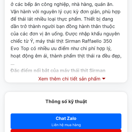
ở các bếp ăn công nghiệp, nhà hàng, quán ăn.
Vận hành với nguyên lý cực kỳ đơn giản, phù hợp
để thái lát nhiều loại thực phẩm. Thiết bị đang
dần trở thành người bạn đồng hành thân thuộc
của các đơn vị ăn uống. Được nhập khẩu nguyên
chiếc từ Ý, máy thái thịt Sirman Raffaello 350
Evo Top có nhiều ưu điểm như chi phí hợp lý,
hoạt động êm ái, thành phẩm thịt thái ra đều đẹp,
…
Đặc điểm nổi bật của máy thái thịt Sirman
Raffaello 350 Evo Top
Xem thêm chi tiết sản phẩm
– Sản phẩm cấu taọ bởi hợp kim nhôm đảm bảo
độ bền, chắc chắn tối đa của sản phẩm
– Khoảng cách giữa lưỡi dao và động cơ lớn giúp
Thông số kỹ thuật
việc chùi rửa được dễ dàng, nhanh chóng
– Phần mũi lái và đinh ốc dược làm bằng inox
Chat Zalo
không han gỉ
Liên hệ mua hàng
– Lưỡi dao nghiêng 35 độ đảm bảo tốc độ thái