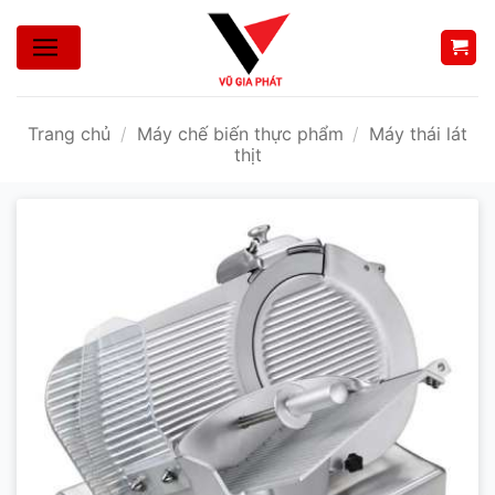
Bỏ
qua
nội
dung
Trang chủ
/
Máy chế biến thực phẩm
/
Máy thái lát
thịt